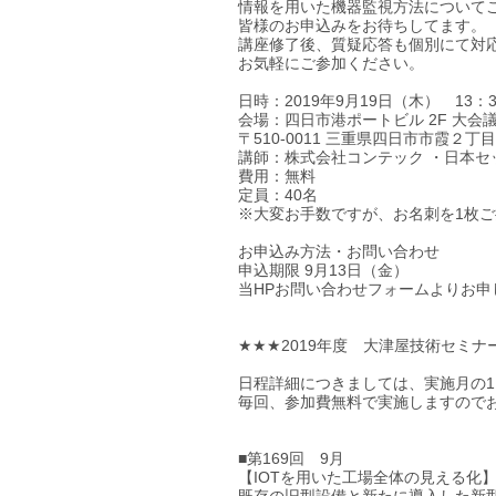
情報を用いた機器監視方法について
皆様のお申込みをお待ちしてます。
講座修了後、質疑応答も個別にて対
お気軽にご参加ください。
日時：2019年9月19日（木） 13：3
会場：四日市港ポートビル 2F 大会
〒510-0011 三重県四日市市霞２丁
講師：株式会社コンテック ・日本セ
費用：無料
定員：40名
※大変お手数ですが、お名刺を1枚
お申込み方法・お問い合わせ
申込期限 9月13日（金）
当HPお問い合わせフォームよりお申
★★★2019年度 大津屋技術セミ
日程詳細につきましては、実施月の
毎回、参加費無料で実施しますので
■第169回 9月
【IOTを用いた工場全体の見える化
既存の旧型設備と新たに導入した新